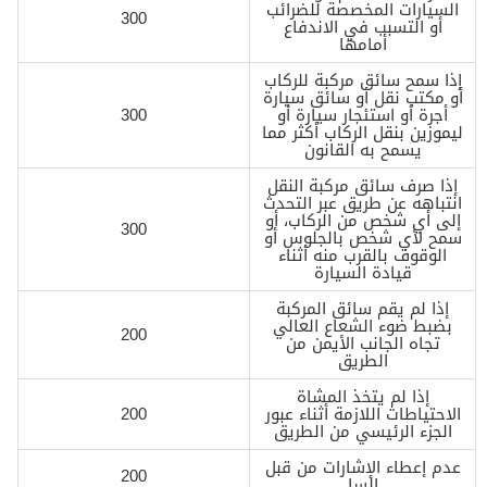
السيارات المخصصة للضرائب
300
أو التسبب في الاندفاع
أمامها
إذا سمح سائق مركبة للركاب
أو مكتب نقل أو سائق سيارة
أجرة أو استئجار سيارة أو
300
ليموزين بنقل الركاب أكثر مما
يسمح به القانون
إذا صرف سائق مركبة النقل
انتباهه عن طريق عبر التحدث
إلى أي شخص من الركاب، أو
300
سمح لأي شخص بالجلوس أو
الوقوف بالقرب منه أثناء
قيادة السيارة
إذا لم يقم سائق المركبة
بضبط ضوء الشعاع العالي
200
تجاه الجانب الأيمن من
الطريق
إذا لم يتخذ المشاة
الاحتياطات اللازمة أثناء عبور
200
الجزء الرئيسي من الطريق
عدم إعطاء الإشارات من قبل
200
السا