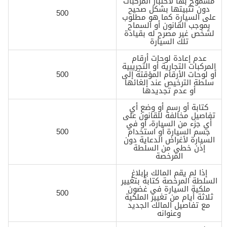
مسموح بها لاختبار المركبات
دون تثبيتها بشكل صحيح
500
على السيارة كما هو مطلوب
بموجب القانون أو السماح
لشخص غير مصرح له بقيادة
تلك السيارة
عدم إعادة لوحات أرقام
المركبات التجارية أو التجريبية
أو لوحات الأرقام المؤقتة إلى
500
سلطة الترخيص عند إلغائها
أو عدم تجديدها
كتابة أو رسم أو وضع أي
تفاصيل مخالفة للقانون على
أي جزء من السيارة، أو في
جسم السيارة أو استخدام
500
السيارة لأغراض الدعاية دون
إذن خطي من السلطة
المرخصة
إذا لم يقم المالك بإبلاغ
السلطة المرخصة كتابةً بتغيير
ملكية السيارة في غضون
500
ثلاثة أيام من تغيير الملكية
مع تفاصيل المالك الجديد
وعنوانه