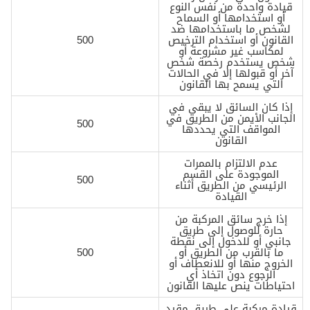
قيادة واحدة من نفس النوع
أو استخدامها أو السماح
لشخص ما باستخدامها ضد
القانون أو استخدام الترخيص
500
لمكاسب غير مشروعة أو
شخص يستخدم رخصة شخص
آخر أو قبولها إلا في الحالات
التي يسمح بها القانون
إذا كان السائق لا يبقى في
الجانب الأيمن من الطريق في
500
المواقف التي يحددها
القانون
عدم الالتزام بالممرات
الموجودة على القسم
500
الرئيسي من الطريق أثناء
القيادة
إذا خرج سائق المركبة من
حارة للوصول إلى طريق
جانبي أو للدخول إلى نقطة
ما بالقرب من الطريق أو
500
الخروج منها أو للانعطاف أو
الرجوع دون اتخاذ أي
احتياطات ينص عليها القانون
قيادة مركبة على طريق مقيد