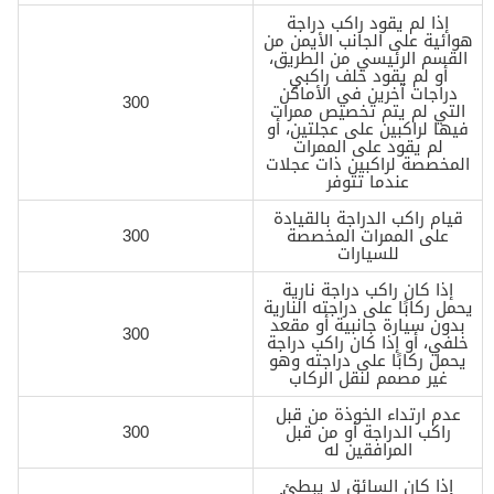
إذا لم يقود راكب دراجة
هوائية على الجانب الأيمن من
القسم الرئيسي من الطريق،
أو لم يقود خلف راكبي
دراجات آخرين في الأماكن
300
التي لم يتم تخصيص ممرات
فيها لراكبين على عجلتين، أو
لم يقود على الممرات
المخصصة لراكبين ذات عجلات
عندما تتوفر
قيام راكب الدراجة بالقيادة
على الممرات المخصصة
300
للسيارات
إذا كان راكب دراجة نارية
يحمل ركابًا على دراجته النارية
بدون سيارة جانبية أو مقعد
300
خلفي، أو إذا كان راكب دراجة
يحمل ركابًا على دراجته وهو
غير مصمم لنقل الركاب
عدم ارتداء الخوذة من قبل
راكب الدراجة أو من قبل
300
المرافقين له
إذا كان السائق لا يبطئ