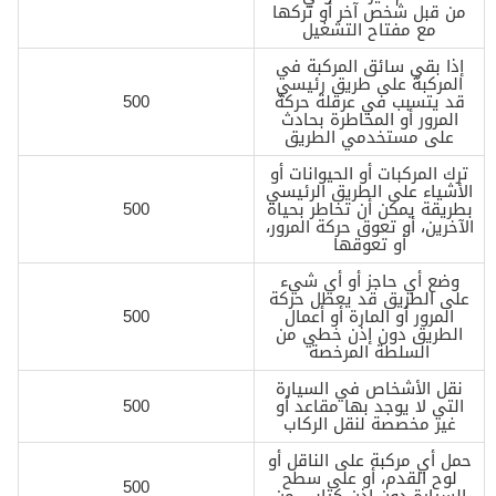
من قبل شخص آخر أو تركها
مع مفتاح التشغيل
إذا بقي سائق المركبة في
المركبة على طريق رئيسي
قد يتسبب في عرقلة حركة
500
المرور أو المخاطرة بحادث
على مستخدمي الطريق
ترك المركبات أو الحيوانات أو
الأشياء على الطريق الرئيسي
بطريقة يمكن أن تخاطر بحياة
500
الآخرين، أو تعوق حركة المرور،
أو تعوقها
وضع أي حاجز أو أي شيء
على الطريق قد يعطل حركة
المرور أو المارة أو أعمال
500
الطريق دون إذن خطي من
السلطة المرخصة
نقل الأشخاص في السيارة
التي لا يوجد بها مقاعد أو
500
غير مخصصة لنقل الركاب
حمل أي مركبة على الناقل أو
لوح القدم، أو على سطح
500
السيارة دون إذن كتابي من