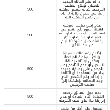
إذا لم يقم المالك الجديد
للسيارة بإبلاغ السلطة
المرخصة كتابةً بتغيير الملكية
500
إليه في غضون ثلاثة 3 أيام
من تغيير الملكية إليه
عدم إبلاغ صاحب المركبة
لهيئة المرور بأي تغيير في
اسم المالك أو جنسيته أو رقم
500
هويته أو عنوانه أو مكان
إقامته خلال عشرة 10 أيام
من هذا التغيير
إذا لم يقم مالك السيارة
بإبلاغ السلطة المرخصة
بفقدان أو تلف بطاقة
التسجيل أو عدم التقدم بطلب
للحصول على بطاقة جديدة
500
بدلاً من المفقودة أو التالفة،
أو إذا لم يقم الشخص الذي
وجد البطاقة بإعادتها إلى
سلطة الترخيص
عدم حمل السائق لرخصة
القيادة أثناء القيادة أو عدم
500
إبرازها بناءً على طلب الشرطة
الحصول على أكثر من رخصة