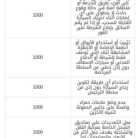
إلى أقرب طريق للخدمة أو
منطقة آمنة في حالة وقوع
حادث لا ينطوي على أي
1000
إصابات أثناء تحريك السيارة
القابلة للسحب، أو إذا لم يقم
السائق بإبلاغ الشرطة على
الفور
تثبيت أو استخدام الأبواق أو
أنظمة الإضاءة أو الأجهزة
المشابهة لتلك التي توصف
فقط للشرطة أو الدفاع
1000
المدني أو سيارات الإسعاف
دون إذن خطي من السلطة
المرخصة
استخدام أي طريقة لتلوين
زجاج السيارة دون إذن من
1000
سلطة الترخيص
عدم وضع علامات حمراء
واضحة على جانبي الحمولة
1000
لتنبيه الآخرين
عمل التمديدات على صناديق
الشحن الخاصة بمركبة النقل
والشاحنة بهدف حمل أكثر من
1000
الأبعاد والمواصفات إما