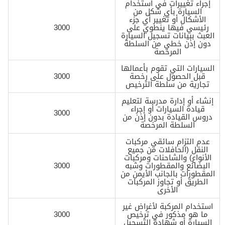
إجراء تغييرات في استخدام
السيارة بأي شكل من
الأشكال أو تغيير أي جزء
رئيسي فيها ينطوي على
3000
العبث ببيانات تسجيل السيارة
دون إذن خطي من السلطة
المرخصة
السيارات التي تقوم بأعمالها
قبل الحصول على رخصة
3000
تجارية من سلطة الترخيص
إنشاء أو إدارة مدرسة لتعليم
قيادة السيارات أو إجراء
3000
دروس القيادة بدون إذن من
السلطة المرخصة
عدم التزام سائقي مركبات
النقل (الحافلات من جميع
الأنواع) والشاحنات ومركبات
البضائع والمقطورات وشبه
3000
المقطورات بالجانب الأيمن من
الطريق أو تجاوز المركبات
الأخرى
استخدام المركبة لأغراض غير
ما هو مذكور في ترخيص
3000
السيارة أو شهادة التسجيل