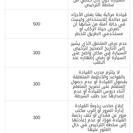
سلطة الترخيص
قيادة مركبة بها بعض الأجزاء
غير صالحة للاستخدام، وليست
في حالة آمنة من شأنها أن
500
تعرض حياة الركاب أو
مستخدمي الطريق للخطر
عدم عرض الملصق الذي يشير
إلى التاريخ الصحيح لترخيص
السيارة في مكان واضح على
300
السيارة أو رفض إظهاره عند
الطلب
لا يلتزم مدرب القيادة
بالقواعد والأنظمة المتعلقة
بفصول القيادة أو عدم حصول
300
المتعلم على تصريح المتعلم
أثناء دروس القيادة أو عدم
إصدارها عند طلب الشرطة
إبلاغ صاحب رخصة القيادة
إدارة المرور أو أقرب مكتب
مرور عن فقدان أو تلف رخصة
300
القيادة فورًا، أو عدم إعادتها
إلى سلطة الترخيص في حال
العثور عليها