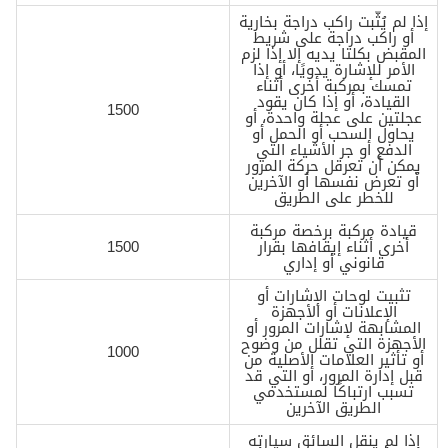
إذا لم يُثّبت راكب دراجة بخارية
أو راكب دراجة على شريط
المقبض بكلتا يديه إلا إذا لزم
الأمر للإشارة يدويًا، أو إذا
تمسك بمركبة أخرى أثناء
القيادة، أو إذا كان يقود
1500
عجلتين على عجلة واحدة، أو
يحاول السحب أو الحمل أو
الدفع أو جر الأشياء التي
يمكن أن تعرقل حركة المرور
أو تعرض نفسها أو الآخرين
للخطر على الطريق
قيادة مركبة برخصة مركبة
أخرى أثناء إيقافها بقرار
1500
قانوني أو إداري
تثبيت لوحات الإشارات أو
الإعلانات أو الأجهزة
المشابهة لإشارات المرور أو
الأجهزة التي تقلل من وضوح
1000
أو تأثير العلامات الأصلية من
قبل إدارة المرور، أو التي قد
تسبب ارتباكًا لمستخدمي
الطريق الآخرين
إذا لم ينقل السائق سيارته