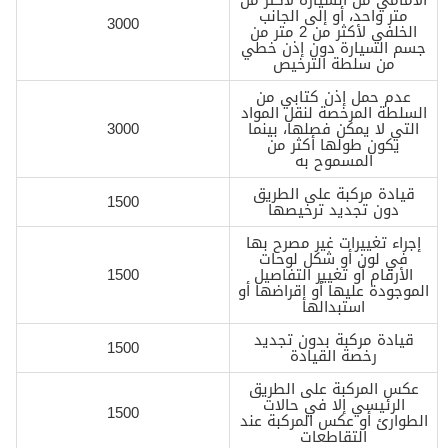
متر واحد، أو إلى الجانب
3000
الخلفي لأكثر من 2 متر من
جسم السيارة دون إذن خطي
من سلطة الترخيص
عدم حمل إذن كتابي من
السلطة المرخصة لنقل المواد
التي لا يمكن فصلها، بينما
3000
يكون طولها أكثر من
المسموح به
قيادة مركبة على الطريق
1500
دون تجديد ترخيصها
إجراء تغييرات غير مصرح بها
في لون أو شكل لوحات
الأرقام أو تغيير التفاصيل
1500
الموجودة عليها أو إقراضها أو
استبدالها
قيادة مركبة بدون تجديد
1500
رخصة القيادة
عكس المركبة على الطريق
الرئيسي إلا في حالات
1500
الطوارئ أو عكس المركبة عند
التقاطعات