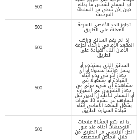
أو السماح لشخص ما بذلك
500
دون إذن خطي من السلطة
المرخصة
تجاوز الحد الأقصى للسرعة
500
المعلنة على الطريق
إذا لم يقم السائق وراكب
المقعد الأمامي بارتداء أحزمة
500
الأمان أثناء القيادة على
الطريق
السائق الذي يستخدم أو
يحمل هاتفًا محمولًا أو أي
جهاز آخر في يده أثناء
القيادة أو مشغولًا في
مشاهدة أي شيء مرئي من
500
جهاز التلفزيون في السيارة
أو السماح للأطفال الذين تقل
أعمارهم عن عشرة 10 سنوات
بشغل المقعد الأمامي أثناء
قيادة السيارة الطريق
إذا لم يتبع المشاة علامات
التوجيهات أدناه عند عبور
500
الجزء الرئيسي من الطريق من
خلال الأماكن المخصصة