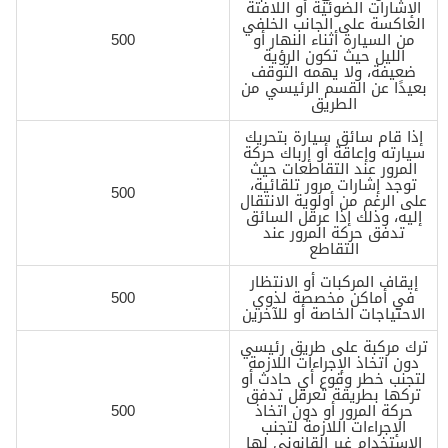
الإشارات الضوئية أو اللافتة
العاكسة على الجانب الخلفي
من السيارة أثناء النهار أو
500
الليل حيث تكون الرؤية
ضعيفة، ولا يهمه التوقف
بعيدًا عن القسم الرئيسي من
الطريق
إذا قام سائق سيارة بتحريك
سيارته وإعاقة أو إرباك حركة
المرور عند التقاطعات حيث
توجد إشارات مرور تلقائية،
500
على الرغم من أولوية الانتقال
إليه، وذلك إذا عرقل السائق
تدفق حركة المرور عند
التقاطع
إيقاف المركبات أو الانتظار
في أماكن مخصصة لذوي
500
الاحتياجات الخاصة أو للآخرين
ترك مركبة على طريق رئيسي
دون اتخاذ الإجراءات اللازمة
لتجنب خطر وقوع أي حادث أو
تركها بطريقة تعرقل تدفق
حركة المرور أو دون اتخاذ
500
الإجراءات اللازمة لتجنب
الاستخدام غير القانوني لها