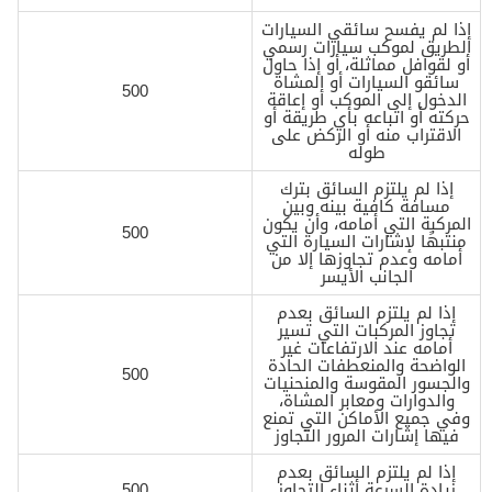
إذا لم يفسح سائقي السيارات
الطريق لموكب سيارات رسمي
أو لقوافل مماثلة، أو إذا حاول
سائقو السيارات أو المشاة
500
الدخول إلى الموكب أو إعاقة
حركته أو اتباعه بأي طريقة أو
الاقتراب منه أو الركض على
طوله
إذا لم يلتزم السائق بترك
مسافة كافية بينه وبين
المركبة التي أمامه، وأن يكون
500
منتبهًا لإشارات السيارة التي
أمامه وعدم تجاوزها إلا من
الجانب الأيسر
إذا لم يلتزم السائق بعدم
تجاوز المركبات التي تسير
أمامه عند الارتفاعات غير
الواضحة والمنعطفات الحادة
500
والجسور المقوسة والمنحنيات
والدوارات ومعابر المشاة،
وفي جميع الأماكن التي تمنع
فيها إشارات المرور التجاوز
إذا لم يلتزم السائق بعدم
زيادة السرعة أثناء التجاوز
500