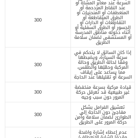
السرعة عند معابر المشاة أو
عند النقاط المزدحمة أو
المنعطفات أو المنحنيات أو
الطرق المتقاطعة أو
300
التقاطعات أو الدارات أو
الجسور أو الطرق السفلية أو
أثناء دخوله مناطق المدرسة
أو المستشفى لضمان سلامة
الطريق
إذا كان السائق لا يتحكم في
سرعة السيارة، ويضبطها
وفقًا لحالة الطريق وحالة
300
المركبة وحمّلِها والطقس،
مما يساعد على إيقاف
السرعة أو تقليلها عند الحاجة
قيادة مركبة بسرعة منخفضة
غير طبيعية قد تعرقل حركة
300
المرور دون سبب وجيه
تعشيق الفرامل بشكل
مفاجئ دون الحاجة إلى
300
الطوارئ لضمان سلامة وأمن
حركة المرور على الطريق
عدم إعطاء إشارة واضحة
مقدمًا (إشارة الانعطاف)