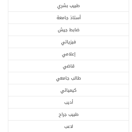
طبيب بشري
أستاذ جامعة
ضابط جيش
فيزيائي
إعلامي
قاضي
طالب جامعي
كيميائي
أديب
طبيب جراح
لاعب