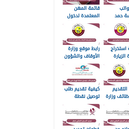
واتب
قائمة المهن
ة حمد
المعتمدة لدخول
20
قطر 2026
 استخراج
رابط موقع وزارة
 الزيارة
الأوقاف والشؤون
ية في قطر
الإسلامية
islam.gov.qa
التقديم
كيفية تقديم طلب
ظائف وزارة
توصيل نقطة
اف والشؤون
كهرباء في قطر
مية قطر
2026