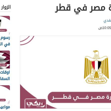
ة مصر في قطر
الزوار
صفدي
رسوم ا
في ال
الأردنية
اوقات
السفار
في قطر 6
مواعي