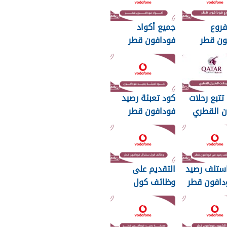
فروع
جميع أكواد
ون قطر
فودافون قطر
2026
تتبع رحلات
كود تعبئة رصيد
ن القطري
فودافون قطر
ستلف رصيد
التقديم على
دافون قطر
وظائف كول
سنترال فودافون
قطر