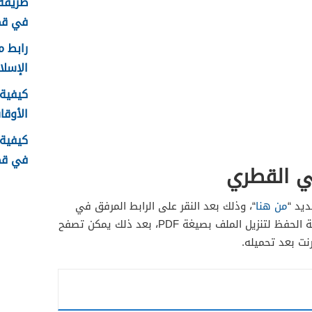
طريقة 
في قطر 6
رابط م
الإسلامية .qa
كيفية 
الأوقا
كيفية
في قطر 6
ني القطري
يد “
من هنا
“، وذلك بعد النقر على الرابط المرفق في
الصفحة، ومن ثم يجب النقر على أيقونة الحفظ لتنزيل الملف بصيغة PDF، بعد ذلك يمكن تصفح
رنت بعد تحميله.