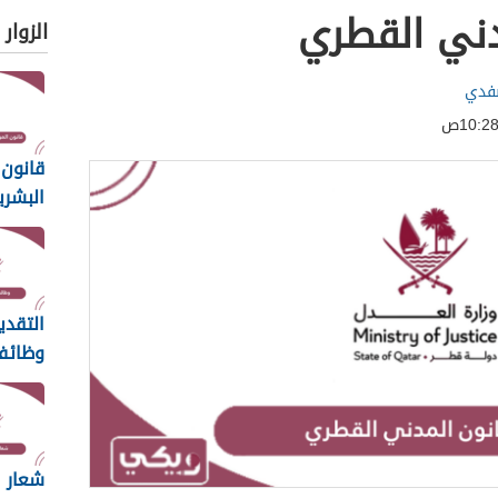
دني القطري
الزوار
صفدي
قانون 
البشر
الرواتب 6
التقدي
وظائف
الاعلى
2026
شعار 