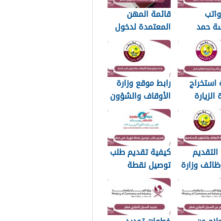
واتب
قائمة المهن
ة حمد
المعتمدة لدخول
20
قطر 2026
 استخراج
رابط موقع وزارة
 الزيارة
الأوقاف والشؤون
ية في قطر
الإسلامية
islam.gov.qa
التقديم
كيفية تقديم طلب
ظائف وزارة
توصيل نقطة
اف والشؤون
كهرباء في قطر
مية قطر
2026