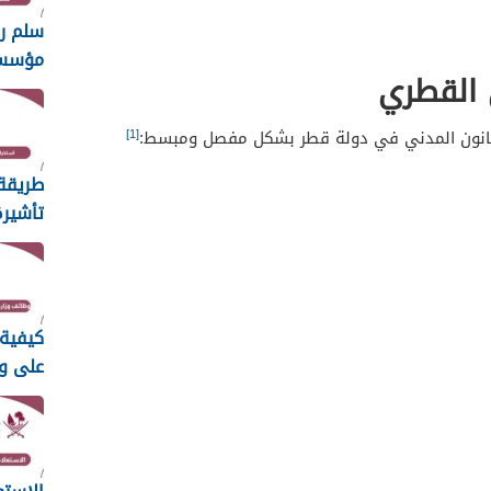
سلم ر
مؤسس
 القطري
الطبية 26
[1]
لقانون المدني في دولة قطر بشكل مفصل ومبسط:
طريقة
تأشيرة
العائل
2026
كيفية 
على و
الأوق
الإسلا
2026