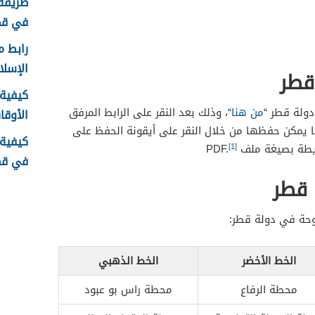
طريقة 
في قطر 6
رابط م
الإسلامية .qa
قطر
كيفية 
ولة قطر “
من هنا
“، وذلك بعد النقر على الرابط المرفق
الأوقا
 يمكن حفظها من خلال النقر على أيقونة الحفظ على
كيفية
[1]
 بصيغة ملف PDF.
في قطر 6
 قطر
وحة في دولة قطر:
الخط الأخضر
الخط الذهبي
محطة الرفاع
محطة راس بو عبود