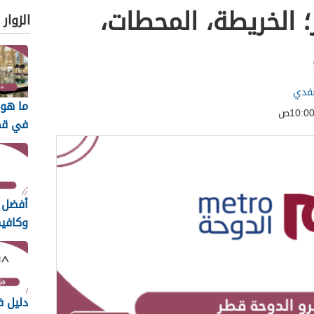
 الخريطة، المحطات،
الزوار
صفدي
ما هو 
في قطر 6
أفضل 
وكافيه
الدوحة
2026
دليل ف