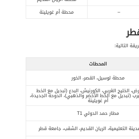
–
محطة أم غويلينة
طر
قة التالية:
المحطات
محطة لوسيل، القصر، الخور
ض، الخليج الغربي، الكورنيش، البدع (تبديل مع الخط
ب (تبديل مع الخط الأخضر والذهبي)، الدوحة الجديدة،
أم غويلينة
مطار حمد الدولي T1
لمدينة التعليمية، الريان القديم، الشقب، جامعة قطر