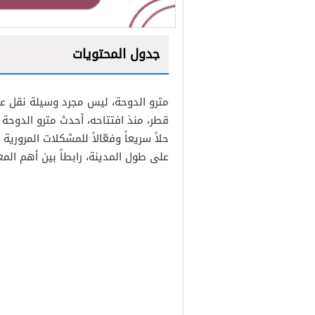
جدول المحتويات
1
مترو الدوحة، ليس مجرد وسيلة نقل عص
2
قطر، منذ افتتاحه، أحدث مترو الدوحة تح
3
حلاً سريعاً وفعّالاً للمشكلات المروري
على طول المدينة، رابطاً بين أهم المع
4
5