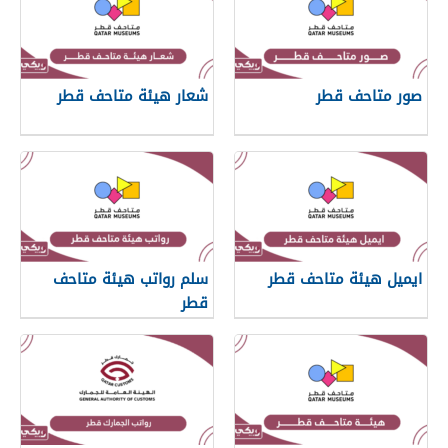
صور متاحف قطر
شعار هيئة متاحف قطر
ايميل هيئة متاحف قطر
سلم رواتب هيئة متاحف
قطر