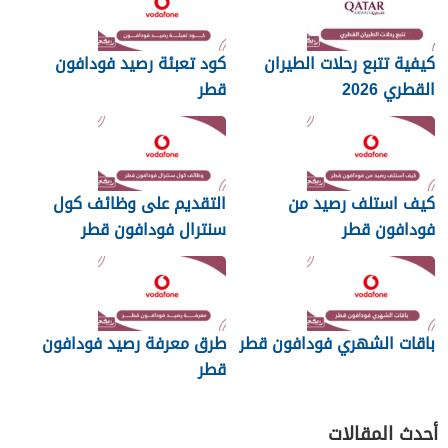
كيفية تتبع رحلات الطيران
كود تعبئة رصيد فودافون
القطري 2026
قطر
كيف استلف رصيد من
التقديم على وظائف كول
فودافون قطر
سنترال فودافون قطر
باقات الشهري فودافون قطر
طرق معرفة رصيد فودافون
قطر
أحدث المقالات