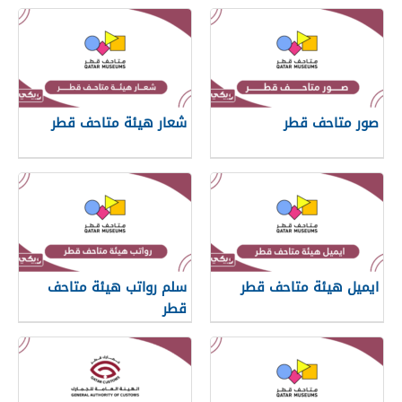
صور متاحف قطر
شعار هيئة متاحف قطر
ايميل هيئة متاحف قطر
سلم رواتب هيئة متاحف
قطر