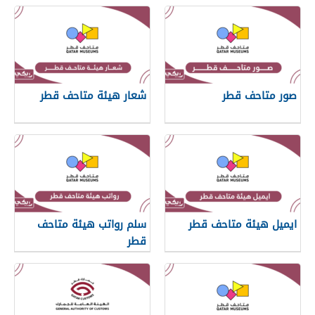
صور متاحف قطر
شعار هيئة متاحف قطر
ايميل هيئة متاحف قطر
سلم رواتب هيئة متاحف
قطر