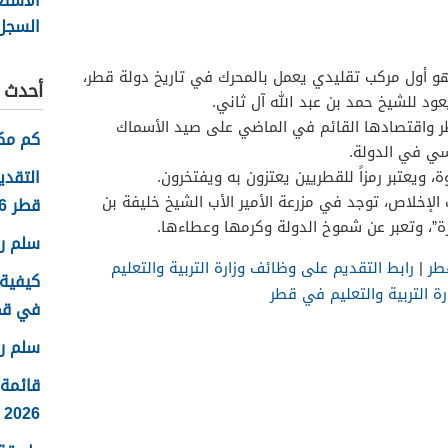
الاستع
السجل 
قطر 2026
 وهو أول مركب تقليدي يعمل بالمحرك في تاريخ دولة قطر،
أحدث ا
قطر واقتصادها القائم في الماضي على صيد الأسماك
كم مكا
سي في الدولة.
التقدي
ة، ويعتبر رمزاً للقطريين يعتزون به ويفتخرون.
لإخلاص، توجد في مزرعة الأمير الأب الشيخ خليفة بن
قطر 2026
”، وتعبر عن شموخ الدولة وكرمها وعطاءها.
سلم روا
قطر
|
رابط التقديم على وظائف وزارة التربية والتعليم
كيفية 
 التربية والتعليم في قطر
في قطر 6
سلم رو
قائمة
2026