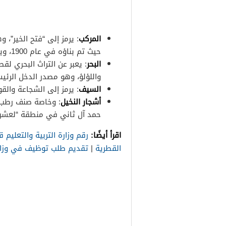
المركب
: يرمز إلى “فتح الخير”،
حيث تم بناؤه في عام 1900، ويعود للشيخ حمد بن عبد الله آل ثاني.
البحر
: يعبر عن التراث البحري ل
واللؤلؤ، وهو مصدر الدخل الرئي
السيف
: يرمز إلى الشجاعة والقو
أشجار النخيل
: وخاصة صنف رطب ا
حمد آل ثاني في منطقة “لعشرة
اقرأ أيضًا:
رقم وزارة التربية والتعليم 
القطرية
|
تقديم طلب توظيف في وزارة