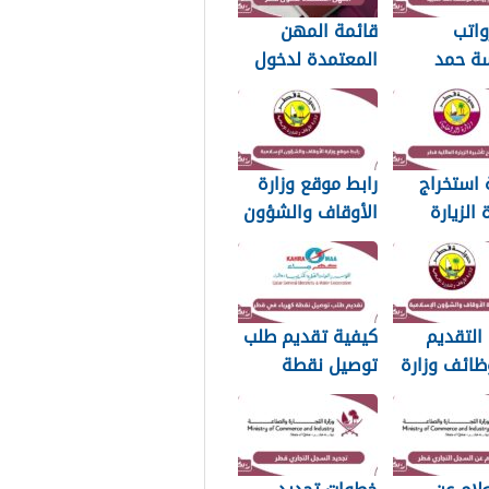
واتب
قائمة المهن
ة حمد
المعتمدة لدخول
20
قطر 2026
 استخراج
رابط موقع وزارة
 الزيارة
الأوقاف والشؤون
ية في قطر
الإسلامية
islam.gov.qa
التقديم
كيفية تقديم طلب
ظائف وزارة
توصيل نقطة
اف والشؤون
كهرباء في قطر
مية قطر
2026