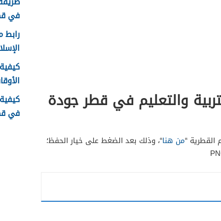
طريقة 
في قطر 6
رابط م
الإسلامية .qa
كيفية 
الأوقا
تربية والتعليم في قطر جودة
كيفية
في قطر 6
م القطرية “
من هنا
“، وذلك بعد الضغط على خيار الحفظ؛