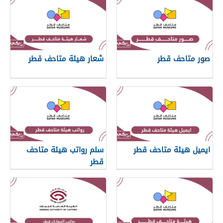
صور متاحف قطر
شعار هيئة متاحف قطر
ايميل هيئة متاحف قطر
سلم رواتب هيئة متاحف
قطر