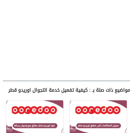
مواضيع ذات صلة بـ : كيفية تفعيل خدمة التجوال اوريدو قطر