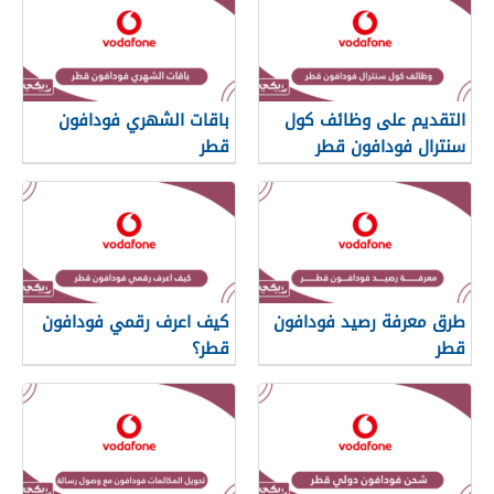
التقديم على وظائف كول
باقات الشهري فودافون
سنترال فودافون قطر
قطر
طرق معرفة رصيد فودافون
كيف اعرف رقمي فودافون
قطر
قطر؟