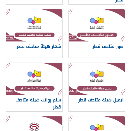
صور متاحف قطر
شعار هيئة متاحف قطر
ايميل هيئة متاحف قطر
سلم رواتب هيئة متاحف
قطر